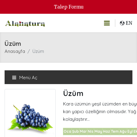
Talep Formu
EN
Üzüm
Anasayfa
Üzüm
Menü Aç
Üzüm
Kara üzümün yeşil üzümden en büyü
kan yapıcı özelliğinin olmasıdır. Yağ
kolaylaştırır...
Oca
Şub
Mar
Nis
May
Haz
Tem
Ağu
Eyl
E